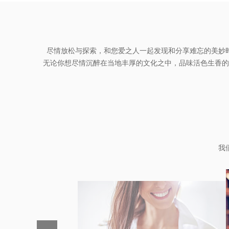
尽情放松与探索，和您爱之人一起发现和分享难忘的美妙
无论你想尽情沉醉在当地丰厚的文化之中，品味活色生香的
我
一天
餐开
会 享
早餐