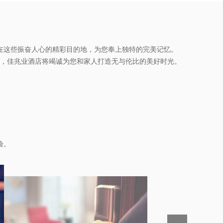
在这些振奋人心的精彩目的地，为您奉上独特的完美记忆。
，佳兆业酒店将竭诚为您和家人打造无与伦比的美好时光。
舟车劳顿的旅途
验。
论多晚
我们始终等你回
「佳」
立即加入佳悦会 
享最迟保留预订
21:00